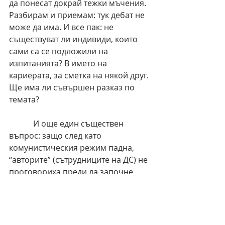
да понесат докрай тежки мъчения. 
Разбирам и приемам: тук дебат не 
може да има. И все пак: не 
съществуват ли индивиди, които 
сами са се подложили на 
изпитанията? В името на 
кариерата, за сметка на някой друг. 
Ще има ли съвършен разказ по 
темата?
            И още един съществен 
въпрос: защо след като 
комунистическия режим падна, 
“авторите” (сътрудниците на ДС) не 
проговориха преди да започне 
официалното отваряне на 
досиетата? Да се опитаме да 
отговорим – Вие допълнете 
евентуалната празнота. Първа 