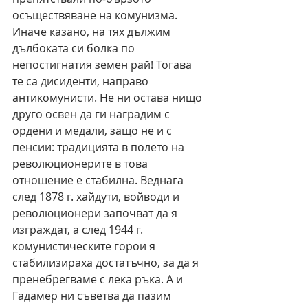
осъществяване на комунизма. 
Иначе казано, на тях дължим 
дълбоката си болка по 
непостигнатия земен рай! Тогава 
те са дисиденти, направо 
антикомунисти. Не ни остава нищо 
друго освен да ги наградим с 
ордени и медали, защо не и с 
пенсии: традицията в полето на 
революционерите в това 
отношение е стабилна. Веднага 
след 1878 г. хайдути, войводи и 
революционери започват да я 
изграждат, а след 1944 г.  
комунистическите горои я 
стабилизираха достатъчно, за да я 
пренебрегваме с лека ръка. А и 
Гадамер ни съветва да пазим 