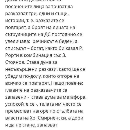
посочените лица започват да 
разказват три, едни и същи, 
истории, т. е. разказите се 
повтарят, а броят на лицата на 
сътрудниците на ДС постоянно се 
увеличава:  речникът е беден, а 
списъкът – богат, както би казал Р. 
Рорти в комбинация със З. 
Стоянов. Става дума за 
несъвършени разкази, както ще се 
убедим по-долу, които отгоре на 
всичко се повтарят. Нещо повече: 
главите на разказвачите са 
запазени -  става дума за метафора, 
успокойте се -, телата им често се 
преместват нагоре по стълбата на 
властта на Хр. Смирненски, а дори 
и да не стане, запазват 