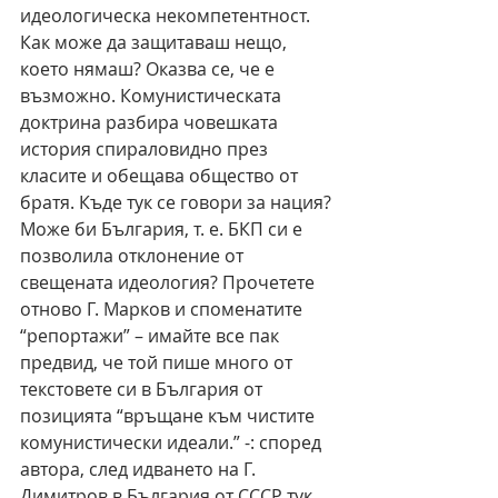
идеологическа некомпетентност. 
Как може да защитаваш нещо, 
което нямаш? Оказва се, че е 
възможно. Комунистическата 
доктрина разбира човешката 
история спираловидно през 
класите и обещава общество от 
братя. Къде тук се говори за нация? 
Може би България, т. е. БКП си е 
позволила отклонение от 
свещената идеология? Прочетете 
отново Г. Марков и споменатите 
“репортажи” – имайте все пак 
предвид, че той пише много от 
текстовете си в България от 
позицията “връщане към чистите 
комунистически идеали.” -: според 
автора, след идването на Г. 
Димитров в България от СССР тук 