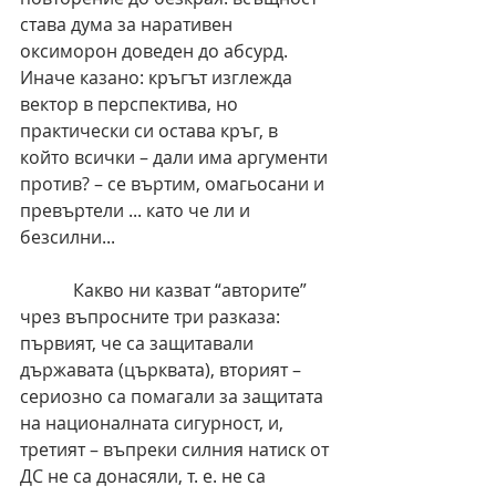
става дума за наративен 
оксиморон доведен до абсурд. 
Иначе казано: кръгът изглежда 
вектор в перспектива, но 
практически си остава кръг, в 
който всички – дали има аргументи 
против? – се въртим, омагьосани и 
превъртели ... като че ли и 
безсилни...
            Какво ни казват “авторите” 
чрез въпросните три разказа: 
първият, че са защитавали 
държавата (църквата), вторият – 
сериозно са помагали за защитата 
на националната сигурност, и, 
третият – въпреки силния натиск от 
ДС не са донасяли, т. е. не са 