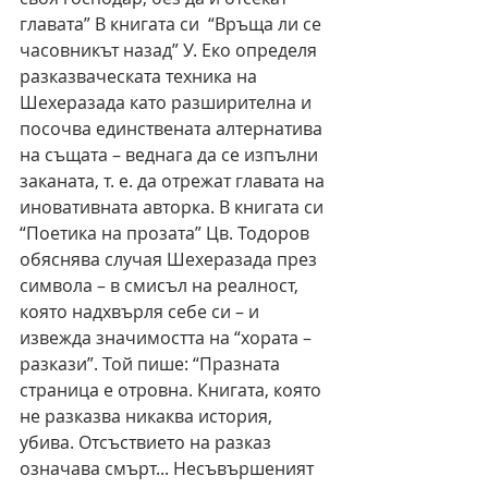
главата” В книгата си  “Връща ли се 
часовникът назад” У. Еко определя  
разказваческата техника на 
Шехеразада като разширителна и 
посочва единствената алтернатива 
на същата – веднага да се изпълни 
заканата, т. е. да отрежат главата на 
иновативната авторка. В книгата си 
“Поетика на прозата” Цв. Тодоров 
обяснява случая Шехеразада през 
символа – в смисъл на реалност, 
която надхвърля себе си – и 
извежда значимостта на “хората – 
разкази”. Той пише: “Празната 
страница е отровна. Книгата, която 
не разказва никаква история, 
убива. Отсъствието на разказ 
означава смърт... Несъвършеният 