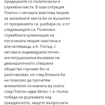
предишните си политически и 
служебни места. В тази ситуация 
Платон с неговата властова теория 
за запазените места би се възхитил 
от прозренията си, разбира се, и от 
следовниците си. Политико-
служебната кулминация на 
посочената теория наистина е 
впечатляваща, а К. Попър, с 
неговата индивидуалистично-
институционална възхвала на 
демократичното отворено 
общество горчиво би се 
разочаровал, но след болката би 
ни помолил да прочетем 
внимателно основната му книга: 
след Платон идва Хегел, т. е. пълна 
победа на държавата над 
гражданското, защото въпросната 