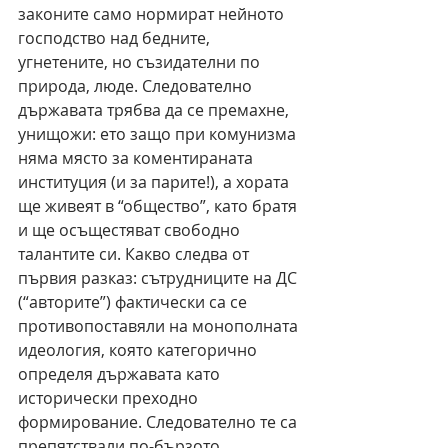
законите само нормират нейното 
господство над бедните, 
угнетените, но съзидателни по 
природа, люде. Следователно 
държавата трябва да се премахне, 
унищожи: ето защо при комунизма 
няма място за коментираната 
институция (и за парите!), а хората 
ще живеят в “общество”, като братя 
и ще осъщестяват свободно 
талантите си. Какво следва от 
първия разказ: сътрудниците на ДС 
(“авторите”) фактически са се 
противопоставяли на монополната 
идеология, която категорично 
определя държавата като 
исторически преходно 
формирование. Следователно те са 
препятствали по-бързото 