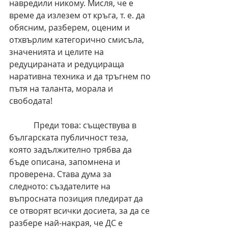
навредили никому. Мисля, че е 
време да излезем от кръга, т. е. да 
обясним, разберем, оценим и 
отхвърлим категорично смисъла, 
значенията и целите на 
редуцираната и редуцираща 
наративна техника и да тръгнем по 
пътя на таланта, морала и 
свободата!
            Преди това: съществува в 
българската публичност теза, 
която задължително трябва да 
бъде описана, запомнена и 
проверена. Става дума за 
следното: създателите на 
въпросната позиция пледират да 
се отворят всички досиета, за да се 
разбере най-накрая, че ДС е 