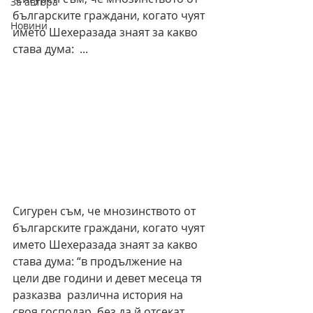
За автора
българските граждани, когато чуят 
Новини
името Шехеразада знаят за какво 
става дума:  ...
Сигурен съм, че мнозинството от 
българските граждани, когато чуят 
името Шехеразада знаят за какво 
става дума: “в продължение на 
цели две години и девет месеца тя 
разказва  различна история на 
своя господар, без да й отсекат 