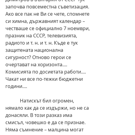
започва повсеместна съветизация. 
Ако все пак не Ви се чете, спомнете 
си химна, държавният календар – 
честваше се официално 7 ноември, 
празник на СССР, телевизията, 
радиото и т. н. и т. н. Къде е тук 
защитената национална 
сигурност? Отново герои се 
очертават на хоризонта.... 
Комисията по досиетата работи.... 
Чакат ни все по-тежки бюджетни 
години....
            Натискът бил огромен, 
нямало как да се издържи, но не са 
донасяли. В този разказ има 
смисъл, човешко е да се признае. 
Няма съмнение – малцина могат 