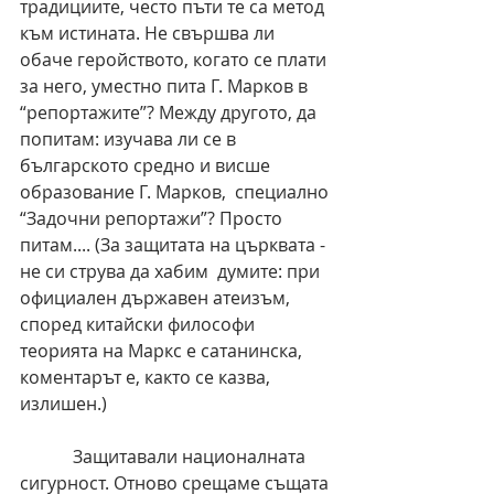
традициите, често пъти те са метод 
към истината. Не свършва ли 
обаче геройството, когато се плати 
за него, уместно пита Г. Марков в 
“репортажите”? Между другото, да 
попитам: изучава ли се в 
българското средно и висше 
образование Г. Марков,  специално 
“Задочни репортажи”? Просто 
питам.... (За защитата на църквата - 
не си струва да хабим  думите: при 
официален държавен атеизъм, 
според китайски философи 
теорията на Маркс е сатанинска, 
коментарът е, както се казва, 
излишен.)
            Защитавали националната 
сигурност. Отново срещаме същата 