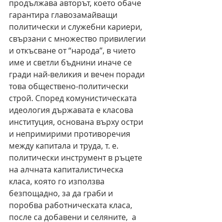
продължава авторът, което обаче 
гарантира главозамайващи 
политически и служебни кариери, 
свързани с множество привилегии 
и откъсване от “народа”, в чието 
име и светли бъднини иначе се 
гради най-великия и вечен поради 
това обществено-политически 
строй. Според комунистическата 
идеология държавата е класова 
институция, основана върху остри 
и непримирими противоречия 
между капитала и труда, т. е. 
политически инструмент в ръцете 
на алчната капиталистическа 
класа, която го използва 
безпощадно, за да граби и 
поробва работническата класа, 
после са добавени и селяните,  а 