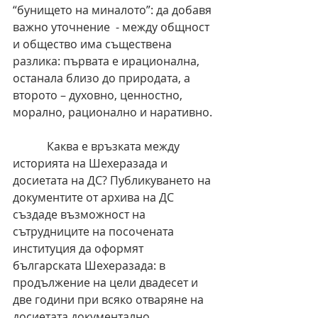
“бунището на миналото”: да добавя 
важно уточнение  - между общност 
и общество има съществена 
разлика: първата е ирационална, 
останала близо до природата, а 
второто – духовно, ценностно, 
морално, рационално и наративно.
            Каква е връзката между 
историята на Шехеразада и 
досиетата на ДС? Публикуването на 
документите от архива на ДС 
създаде възможност на 
сътрудниците на посочената 
институция да оформят 
българската Шехеразада: в 
продължение на цели двадесет и 
две години при всяко отваряне на 
досиетата документално 