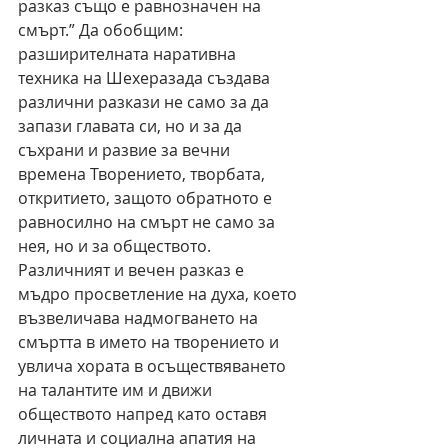
разказ също е равнозначен на 
смърт.” Да обобщим: 
разширителната наративна 
техника на Шехеразада създава 
различни разкази не само за да 
запази главата си, но и за да 
съхрани и развие за вечни 
времена Творението, творбата, 
откритието, защото обратното е 
равносилно на смърт не само за 
нея, но и за обществото. 
Различният и вечен разказ е 
мъдро просветление на духа, което 
възвеличава надмогването на 
смъртта в името на творението и 
увлича хората в осъществяването 
на талантите им и движи 
обществото напред като оставя  
личната и социална апатия на 