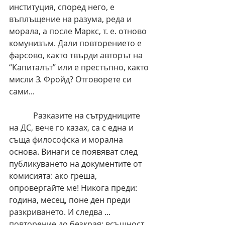
институция, според него, е 
въплъщение на разума, реда и 
морала, а после Маркс, т. е. отново 
комунизъм. Дали повторението е 
фарсово, както твърди авторът на 
“Капиталът” или е престъпно, както 
мисли З. Фройд? Отговорете си 
сами...
            Разказите на сътрудниците 
на ДС, вече го казах, са с една и 
съща философска и морална 
основа. Винаги се появяват след 
публикуването на документите от 
комисията: ако греша, 
опровергайте ме! Никога преди: 
година, месец, поне ден преди 
разкриването. И следва ... 
повторение до безкрая: всъщност 