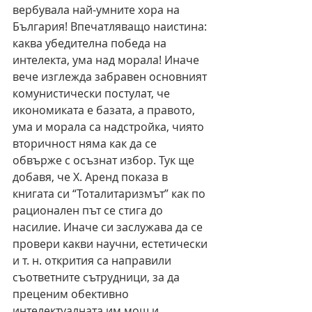
вербувала най-умните хора на 
България! Впечатляващо наистина: 
каква убедителна победа на 
интелекта, ума над морала! Иначе 
вече изглежда забравен основният 
комунистически постулат, че 
икономиката е базата, а правото, 
ума и морала са надстройка, чиято 
вторичност няма как да се 
обвърже с осъзнат избор. Тук ще 
добавя, че Х. Аренд показа в 
книгата си “Тоталитаризмът” как по 
рационален път се стига до 
насилие. Иначе си заслужава да се 
провери какви научни, естетически 
и т. н. открития са направили 
съответните сътрудници, за да 
преценим обективно 
интелектуалната им мощ и, 