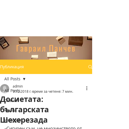
Гавраил Панчев
Публикация
All Posts
admin
All Posts
9.12.2018 г.
време за четене: 7 мин.
Досиетата:
Статии
българската
Книги
Шехерезада
Интервю
 Сигурен съм, че мнозинството от 