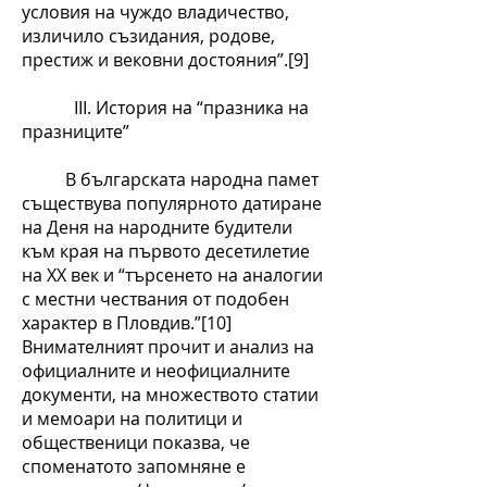
условия на чуждо владичество,
изличило съзидания, родове,
престиж и вековни достояния”.[9]
ІІІ. История на “празника на
празниците”
В българската народна памет
съществува популярното датиране
на Деня на народните будители
към края на първото десетилетие
на ХХ век и “търсенето на аналогии
с местни чествания от подобен
характер в Пловдив.”[10]
Внимателният прочит и анализ на
официалните и неофициалните
документи, на множеството статии
и мемоари на политици и
общественици показва, че
споменатото запомняне е