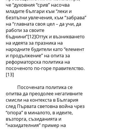
че “духовния “срив” насочва
младите българи към “леки и
безпътни увлечения, към “забрава”
на “главната своя цел – да учи, да
работи за своите
бъднини”[12]Оттук и възникването
на идеята за празника на
народните будители като “елемент
и продължение” на опита за
реформаторска политика на
посоченото по-горе правителство.
[13]
Посочената политика се
опитва да преодолее негативните
смисли на контекста в България
след Първата световна война чрез
“опора” в миналото, в идеите,
възторга, съзиданията и
“назидателния” пример на