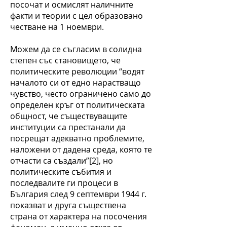
посочат и осмислят наличните
факти и теории с цел образовано
честване на 1 ноември.
Можем да се съгласим в солидна
степен със становището, че
политическите революции “водят
началото си от едно нарастващо
чувство, често ограничено само до
определен кръг от политическата
общност, че съществуващите
институции са престанали да
посрещат адекватно проблемите,
наложени от дадена среда, която те
отчасти са създали”[2], но
политическите събития и
последвалите ги процеси в
България след 9 септември 1944 г.
показват и друга съществена
страна от характера на посочения