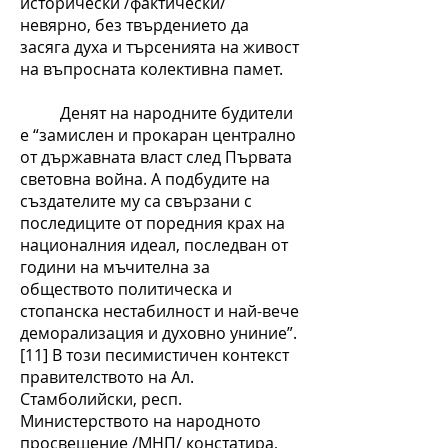
исторически /фактически/
невярно, без твърдението да
засяга духа и търсенията на живост
на въпросната колективна памет.
Денят на народните будители
е “замислен и прокаран централно
от държавната власт след Първата
световна война. А подбудите на
създателите му са свързани с
последиците от поредния крах на
националния идеал, последван от
години на мъчителна за
обществото политическа и
стопанска нестабилност и най-вече
деморализация и духовно униние”.
[11] В този песимистичен контекст
правителството на Ал.
Стамболийски, респ.
Министерството на народното
просвещение /МНП/ констатира,