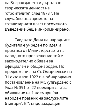
на Възраждането и държавно-
творческата дейност на
“строителите” след 1878 г. Не
случайно във времето на
тоталитарната власт посоченото
Въведение беше инкриминирано.
След като Деня на народните
будители е учреден по идея и
практика от Министерството на
народното просвещение той е
законодателно обявен за
официален и общонароден. По
предложение на Ст. Омарчевски на
31 октомври 1922 г. е обнародвано
постановление на МС /утвърдено с
Указ № 391 от 22 ноември с. г./ за
обявяване на 1 ноември “за
народен празник на заслужилите
българи”. В “съпровождащия