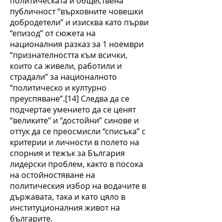
политическата и обществена
публичност “върховните човешки
добродетели” и изисква като първи
“епизод” от сюжета на
националния разказ за 1 ноември
“признателността към всички,
които са живели, работили и
страдали” за националното
“политическо и културно
преуспяване”.[14] Следва да се
подчертае умението да се ценят
“великите” и “достойни” синове и
оттук да се преосмисли “списъка” с
критерии и личности в полето на
спорния и тежък за България
лидерски проблем, както в посока
на остойностяване на
политическия избор на водачите в
държавата, така и като цяло в
институционалния живот на
българите.