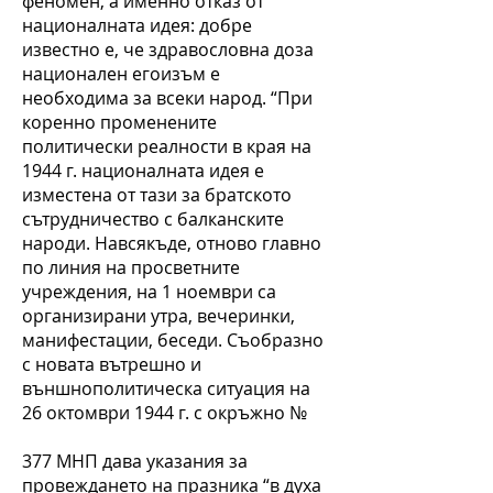
феномен, а именно отказ от
националната идея: добре
известно е, че здравословна доза
национален егоизъм е
необходима за всеки народ. “При
коренно променените
политически реалности в края на
1944 г. националната идея е
изместена от тази за братското
сътрудничество с балканските
народи. Навсякъде, отново главно
по линия на просветните
учреждения, на 1 ноември са
организирани утра, вечеринки,
манифестации, беседи. Съобразно
с новата вътрешно и
външнополитическа ситуация на
26 октомври 1944 г. с окръжно №
377 МНП дава указания за
провеждането на празника “в духа