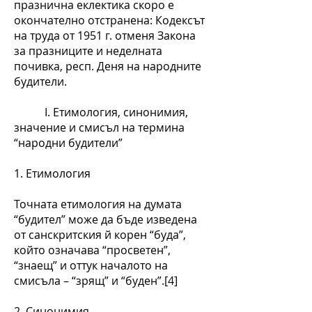
празнична еклектика скоро е
окончателно отстранена: Кодексът
на труда от 1951 г. отменя Закона
за празниците и неделната
почивка, респ. Деня на народните
будители.
І. Етимология, синонимия,
значение и смисъл на термина
“народни будители”
1. Етимология
Точната етимология на думата
“будител” може да бъде изведена
от санскритския й корен “буда”,
който означава “просветен”,
“знаещ” и оттук началото на
смисъла – “зрящ” и “буден”.[4]
2. Синонимия