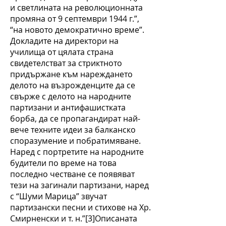
и светлината на революционната
промяна от 9 септември 1944 г.”,
“на новото демократично време”.
Докладите на директори на
училища от цялата страна
свидетелстват за стриктното
придържане към нареждането
делото на възрожденците да се
свърже с делото на народните
партизани и антифашистката
борба, да се пропагандират най-
вече техните идеи за балканско
споразумение и побратимяване.
Наред с портретите на народните
будители по време на това
последно честване се появяват
тези на загинали партизани, наред
с “Шуми Марица” звучат
партизански песни и стихове на Хр.
Смирненски и т. н.”[3]Описаната