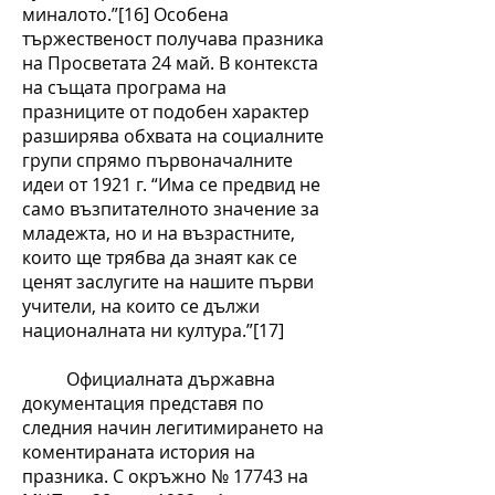
миналото.”[16] Особена
тържественост получава празника
на Просветата 24 май. В контекста
на същата програма на
празниците от подобен характер
разширява обхвата на социалните
групи спрямо първоначалните
идеи от 1921 г. “Има се предвид не
само възпитателното значение за
младежта, но и на възрастните,
които ще трябва да знаят как се
ценят заслугите на нашите първи
учители, на които се дължи
националната ни култура.”[17]
Официалната държавна
документация представя по
следния начин легитимирането на
коментираната история на
празника. С окръжно № 17743 на