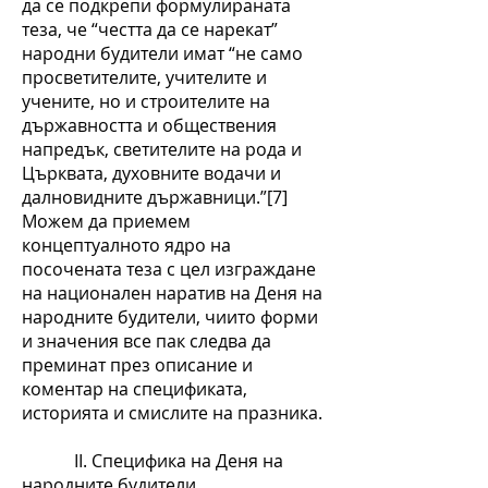
да се подкрепи формулираната
теза, че “честта да се нарекат”
народни будители имат “не само
просветителите, учителите и
учените, но и строителите на
държавността и обществения
напредък, светителите на рода и
Църквата, духовните водачи и
далновидните държавници.”[7]
Можем да приемем
концептуалното ядро на
посочената теза с цел изграждане
на национален наратив на Деня на
народните будители, чиито форми
и значения все пак следва да
преминат през описание и
коментар на спецификата,
историята и смислите на празника.
ІІ. Специфика на Деня на
народните будители