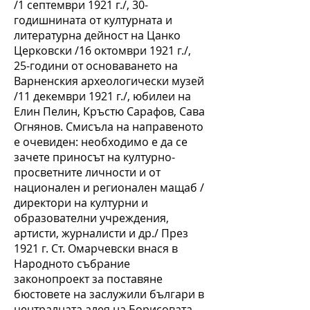
/1 септември 1921 г./, 30-
годишнината от културната и
литературна дейност на Цанко
Церковски /16 октомври 1921 г./,
25-години от основаването на
Варненския археологически музей
/11 декември 1921 г./, юбилеи на
Елин Пелин, Кръстю Сарафов, Сава
Огнянов. Смисъла на направеното
е очевиден: необходимо е да се
зачете приносът на културно-
просветните личности и от
национален и регионален мащаб /
директори на културни и
образователни учреждения,
артисти, журналисти и др./ През
1921 г. Ст. Омарчевски внася в
Народното събрание
законопроект за поставяне
бюстовете на заслужили българи в
централната алея на Борисовата