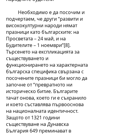
Необходимо е да посочим и
подчертаем, че други “развити и
висококултурни народи нямат
празници като българските: на
Просветата – 24 май, и на
Будителите – 1 ноември”[8].
Търсенето на експликацията за
съществуването и
функционирането на характерната
българска специфика свързана с
посочените празници би могло да
започне от “превратното ни
историческо битие. Българите
тачат онова, което ги е съхранило
и което съставлява първооснова
на националната идентичност.
Защото от 1321 години
съществуване на Дунавска
България 649 преминават в