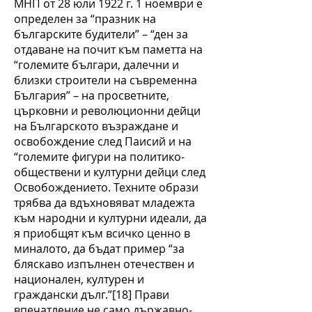
МНП от 28 юли 1922 г. 1 ноември е
определен за “празник на
българските будители” – “ден за
отдаване на почит към паметта на
“големите българи, далечни и
близки строители на съвременна
България” – на просветните,
църковни и революционни дейци
на Българското възраждане и
освобождение след Паисий и на
“големите фигури на политико-
обществени и културни дейци след
Освобождението. Техните образи
трябва да вдъхновяват младежта
към народни и културни идеали, да
я приобщят към всичко ценно в
миналото, да бъдат пример “за
бляскаво изпълнен отечествен и
национален, културен и
граждански дълг.”[18] Прави
впечатление не само държавно-