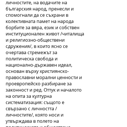
личностите, на водачите на
българския народ, пренесли и
спомогнали да се съхрани в
колективната памет на народа
борбите за вяра, език и собствен
институционален живот /читалища
и религиозно-обществени
сдружения/, в които ясно се
очертава стремежът за
политическа свобода и
национално-държавен идеал,
основан върху християнско-
православни морални ценности и
проевропейско разбиране за
законност и ред. Оттук и началото
на опита за културна
систематизация: същото е
свързано с личността /
личностите/, която носи и
утвърждава в полето на