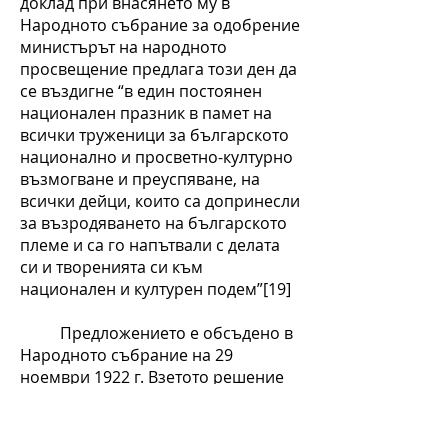
доклад при внасянето му в
Народното събрание за одобрение
министърът на народното
просвещение предлага този ден да
се въздигне “в един постоянен
национален празник в памет на
всички труженици за българското
национално и просветно-културно
възмогване и преуспяване, на
всички дейци, които са допринесли
за възродяването на българското
племе и са го напътвали с делата
си и творенията си към
национален и културен подем”[19]
Предложението е обсъдено в
Народното събрание на 29
ноември 1922 г. Взетото решение
на 13 декември с. г. ХІХ ОНС
определя гласуването и
приемането на трето четене Закон