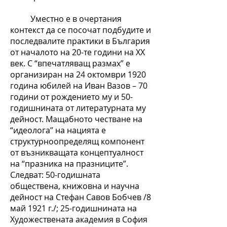
Уместно е в очертания
контекст да се посочат подбудите и
последвалите практики в България
от началото на 20-те години на ХХ
век. С “впечатляващ размах” е
организиран на 24 октомври 1920
година юбилей на Иван Вазов – 70
години от рождението му и 50-
годишнината от литературната му
дейност. Мащабното честване на
“идеолога” на нацията е
структурноопределящ компонент
от възникващата концептуалност
на “празника на празниците”.
Следват: 50-годишната
обществена, книжовна и научна
дейност на Стефан Савов Бобчев /8
май 1921 г./; 25-годишнината на
Художествената академия в София