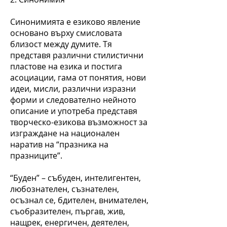
Синонимията е езиково явление
основано върху смисловата
близост между думите. Тя
представя различни стилистични
пластове на езика и постига
асоциации, гама от понятия, нови
идеи, мисли, различни изразни
форми и следователно нейното
описание и употреба представя
творческо-езикова възможност за
изграждане на национален
наратив на “празника на
празниците”.
“Буден” – събуден, интелигентен,
любознателен, съзнателен,
осъзнал се, бдителен, внимателен,
съобразителен, пъргав, жив,
нащрек, енергичен, деятелен,