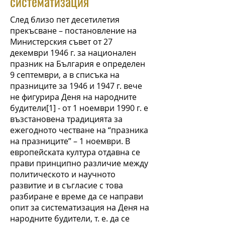
систематизация
След близо пет десетилетия
прекъсване – постановление на
Министерския съвет от 27
декември 1946 г. за национален
празник на България е определен
9 септември, а в списъка на
празниците за 1946 и 1947 г. вече
не фигурира Деня на народните
будители[1] - от 1 ноември 1990 г. е
възстановена традицията за
ежегодното честване на “празника
на празниците” – 1 ноември. В
европейската култура отдавна се
прави принципно различие между
политическото и научното
развитие и в съгласие с това
разбиране е време да се направи
опит за систематизация на Деня на
народните будители, т. е. да се