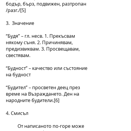
бодър, бърз, подвижен, разтропан
/разг./[5]
3. Значение
“Будя” – гл. несв. 1. Прекъсвам
някому съня. 2. Причинявам,
предизвиквам. 3. Просвещавам,
свестявам.
“Будност” – качество или състояние
на будност
“Будител” – просветен деец през
време на Възраждането. Ден на
народните будители.[6]
4. Смисъл
От написаното по-горе може