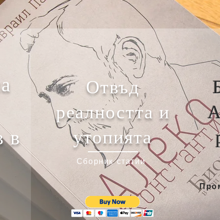
на
Отвъд
реалността и
А
в в
утопията
Сборник статии
Про