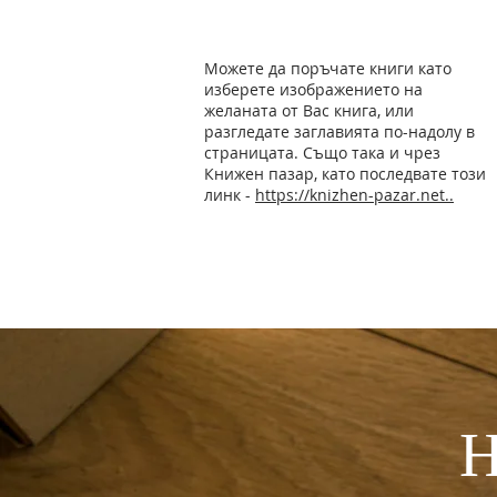
Поръчка на книги
Можете да поръчате книги като
изберете изображението на
желаната от Вас книга, или
разгледате заглавията по-надолу в
страницата. Също така и чрез
Книжен пазар, като последвате този
линк -
https://knizhen-pazar.net..
Н