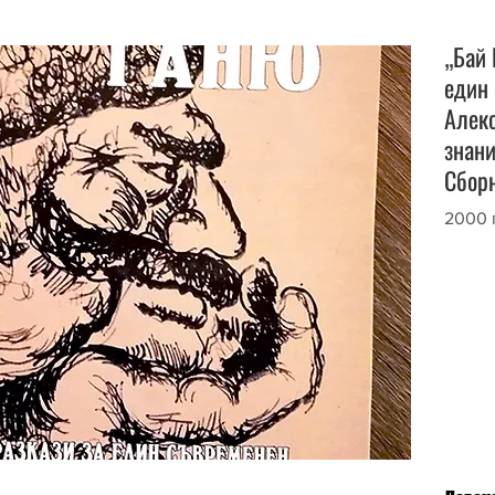
„Бай 
един 
Алеко
знан
Сборн
2000 