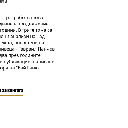
ът разработва това
дване в продължение
 години. В трите тома са
ени анализи на над
текста, посветени на
ивеца - Гавраил Панчев
два през годините
и публикации, написани
тора на "Бай Ганю".
 за книгата