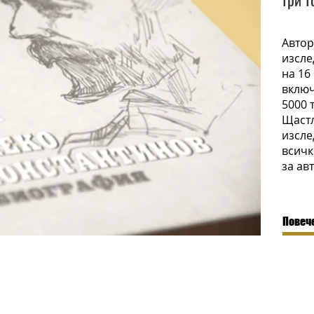
Автор
изсле
на 16
включ
5000 
Щастл
изсле
всичк
за ав
Повече