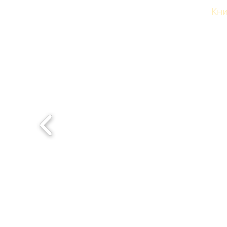
Начало
За автора
Кни