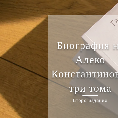
Биография 
Алеко
Константино
три тома
Второ издание