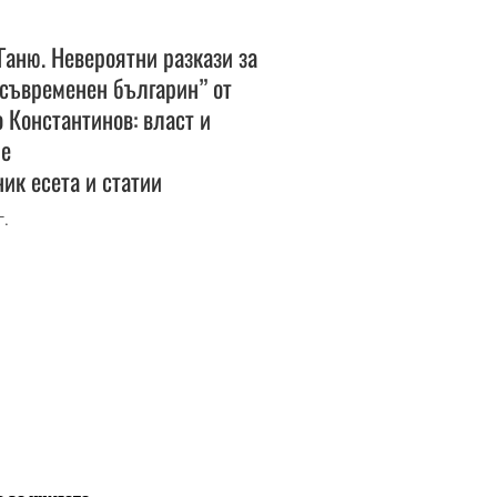
Ганю. Невероятни разкази за
съвременен българин” от
 Константинов: власт и
ие
ик есета и статии
г.