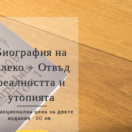
Биография на
леко + Отвъд
реалността и
утопията
моционална цена за двете
издания - 60 лв.