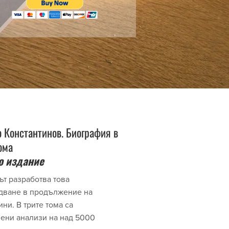
 Константинов. Биография в
ома
о издание
ът разработва това
дване в продължение на
ини. В трите тома са
ени анализи на над 5000