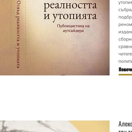
утопи
събра
подбр
реном
издан
сборн
сравн
читат
полити
Повече
Алеко
три т