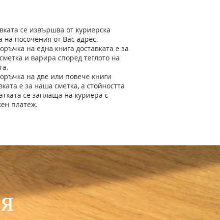
авка
вката се извършва от куриерска
 на посочения от Вас адрес.
оръчка на една книга доставката е за
сметка и варира според теглото на
та.
оръчка на две или повече книги
вката е за наша сметка, а стойността
атката се заплаща на куриера с
ен платеж.
ия