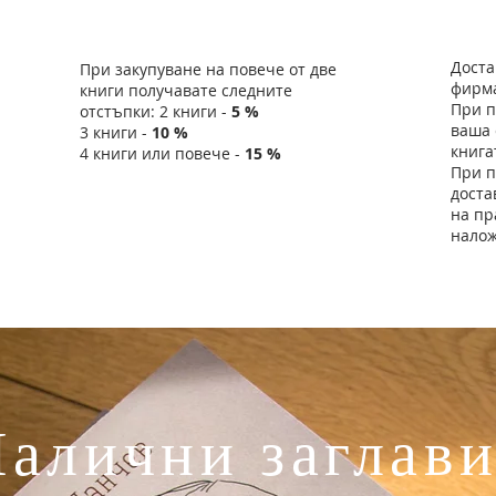
Отстъпка до 15 %
Дост
Доста
При закупуване на повече от две
фирма
книги получавате следните
При п
отстъпки: 2 книги -
5 %
ваша 
3 книги -
10 %
книга
4 книги или повече -
15 %
При п
доста
на пр
налож
алични заглав