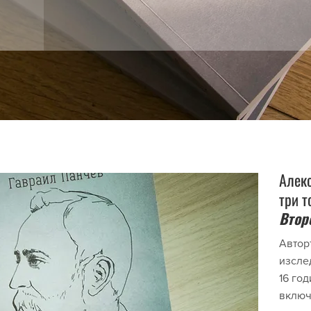
Алеко
три т
Втор
Автор
изсле
16 год
включ