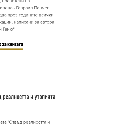
, посветени на
ивеца - Гавраил Панчев
два през годините всички
кации, написани за автора
й Ганю".
 за книгата
 реалността и утопията
ата "Отвъд реалността и