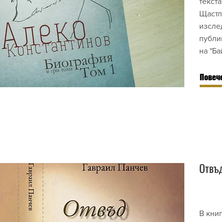
текста
Щастл
изсле
публи
на "Ба
Повече
Отвъд
В книг