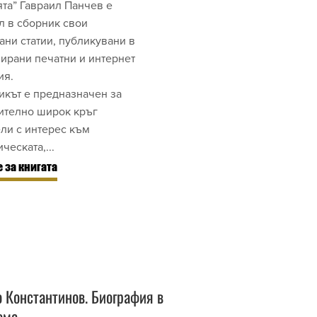
ята” Гавраил Панчев е
л в сборник свои
ани статии, публикувани в
ирани печатни и интернет
ия.
икът е предназначен за
ително широк кръг
ели с интерес към
ческата,...
 за книгата
 Константинов. Биография в
ома