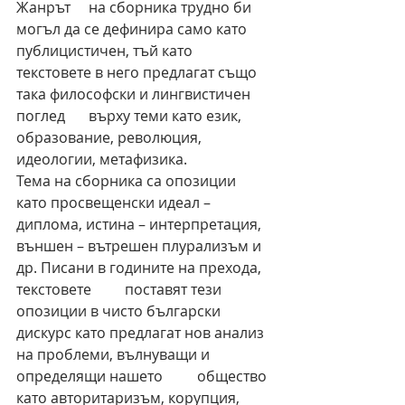
Жанрът 	на сборника трудно би 
могъл да се дефинира само като 
публицистичен, тъй като 
текстовете в него предлагат също 
така философски и лингвистичен 
поглед 	върху теми като език, 
образование, революция, 
идеологии, метафизика.  
Тема на сборника са опозиции 
като просвещенски идеал – 
диплома, истина – интерпретация, 	
външен – вътрешен плурализъм и 
др. Писани в годините на прехода, 
текстовете 	поставят тези 
опозиции в чисто български 
дискурс като предлагат нов анализ 
на проблеми, вълнуващи и 
определящи нашето 	общество 
като авторитаризъм, корупция, 