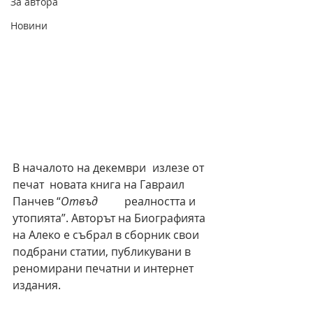
За автора
Новини
В началото на декември 	излезе от 
печат  новата книга на Гавраил 	
Панчев “
Отвъд 	
реалността и 
утопията”. Авторът на Биографията 
на Алеко е събрал в сборник свои 
подбрани статии, публикувани в 
реномирани печатни и интернет 
издания.   