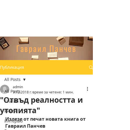
Гавраил Панчев
Публикация
All Posts
admin
All Posts
9.12.2018 г.
време за четене: 1 мин.
"Отвъд реалността и
Статии
утопията"
Книги
Излезе от печат новата книга от 
Интервю
Гавраил Панчев