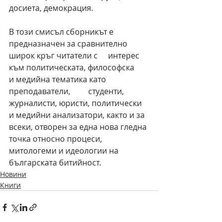
досиета, демокрация.
В този смисъл сборникът е 
предназначен за сравнително 
широк кръг читатели с 	интерес 
към политическата, философска 	
и медийна тематика като 
преподаватели, 	студенти, 
журналисти, юристи, политически 
и медийни анализатори, както и за 
всеки, отворен за една нова гледна 
точка относно процеси, 
митологеми и идеологии на 
българската битийност.  
Новини
Книги