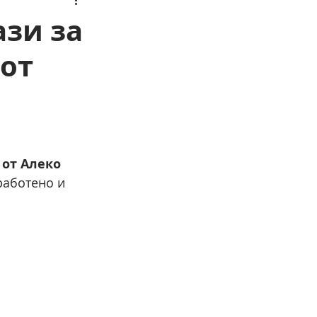
ази за
от
и
от Алеко 
работено и 