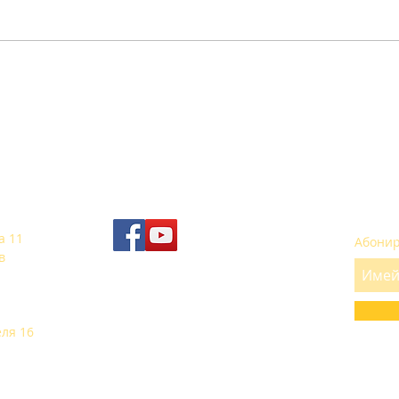
"Отвъд реалността и
утопията"
SUBS
SOCIAL
а 11
Абонир
в
еля 16