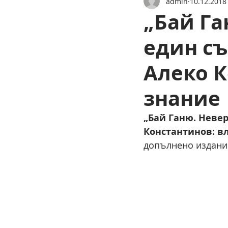
admin
10.12.2018 
„Бай Га
един съ
Алеко К
знание
„Бай Ганю. Невер
Константинов: в
допълнено издание,