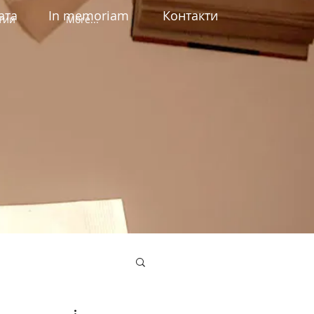
ата
In memoriam
Контакти
тии
More...