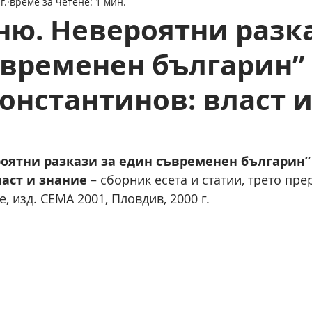
г.
време за четене: 1 мин.
ню. Невероятни разк
временен българин” 
онстантинов: власт 
оятни разкази за един съвременен българин” 
ласт и знание
 – сборник есета и статии, трето пре
 изд. СЕМА 2001, Пловдив, 2000 г. 