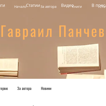
ги
Статии
Видео
В прес
Начало
За автора
Книги
Ста
Гавраил Панчев
тервю
За автора
Новини