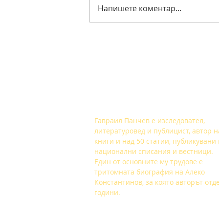
Напишете коментар...
About Ideologies
За Гавраил Панчев
Гавраил Панчев е изследовател,
литературовед и публицист, автор н
книги и над 50 статии, публикувани 
национални списания и вестници.
Един от основните му трудове е
тритомната биография на Алеко
Константинов, за която авторът отд
години.