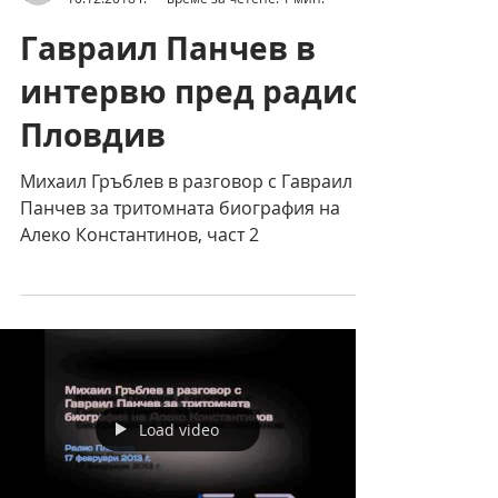
Пълен текст
Гавраил Панчев в
интервю пред радио
Пловдив
Михаил Гръблев в разговор с Гавраил
Панчев за тритомната биография на
Алеко Константинов, част 2
Load video