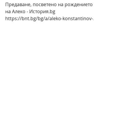
10.12.2018 г.
време за четене: 1 мин.
Гавраил Панчев
гостува на БНТ
Предаване, посветено на рождението
на Алеко - История.bg
https://bnt.bg/bg/a/aleko-konstantinov-
povtorenie